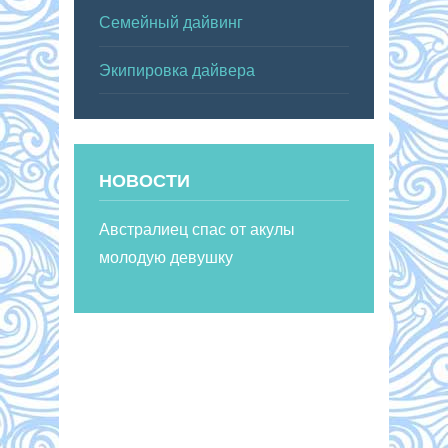
Семейный дайвинг
Экипировка дайвера
НОВОСТИ
Австралиец спас от акулы
молодую девушку