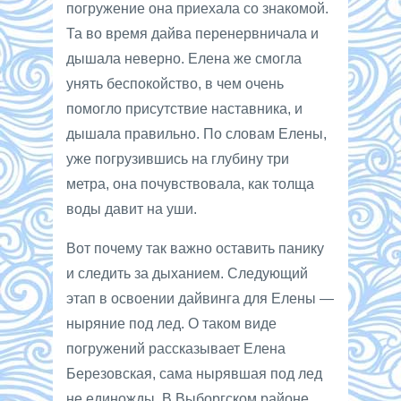
погружение она приехала со знакомой.
Та во время дайва перенервничала и
дышала неверно. Елена же смогла
унять беспокойство, в чем очень
помогло присутствие наставника, и
дышала правильно. По словам Елены,
уже погрузившись на глубину три
метра, она почувствовала, как толща
воды давит на уши.
Вот почему так важно оставить панику
и следить за дыханием. Следующий
этап в освоении дайвинга для Елены —
ныряние под лед. О таком виде
погружений рассказывает Елена
Березовская, сама нырявшая под лед
не единожды. В Выборгском районе