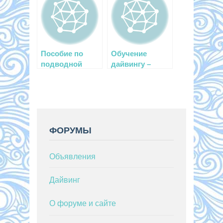
может любой
Пособие по
Обучение
подводной
дайвингу –
охоте на
какую систему
русском языке
выбрать?
ФОРУМЫ
Объявления
Дайвинг
О форуме и сайте