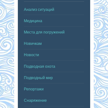
Анализ ситуаций
Медицина
Места для погружений
Новичкам
Новости
Подводная охота
Подводный мир
Репортажи
Снаряжение