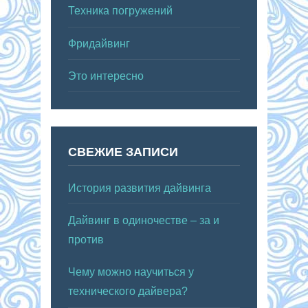
Техника погружений
Фридайвинг
Это интересно
СВЕЖИЕ ЗАПИСИ
История развития дайвинга
Дайвинг в одиночестве – за и
против
Чему можно научиться у
технического дайвера?