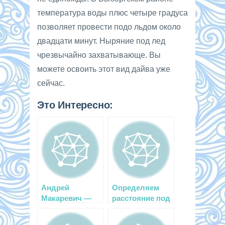
температура воды плюс четыре градуса
позволяет провести подо льдом около
двадцати минут. Ныряние под лед
чрезвычайно захватывающе. Вы
можете освоить этот вид дайва уже
сейчас.
Это Интересно:
Андрей
Определяем
Макаревич —
расстояние под
заняться
водой
дайвингом