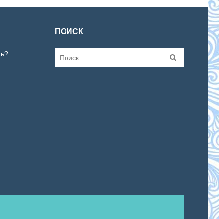
ПОИСК
ть?