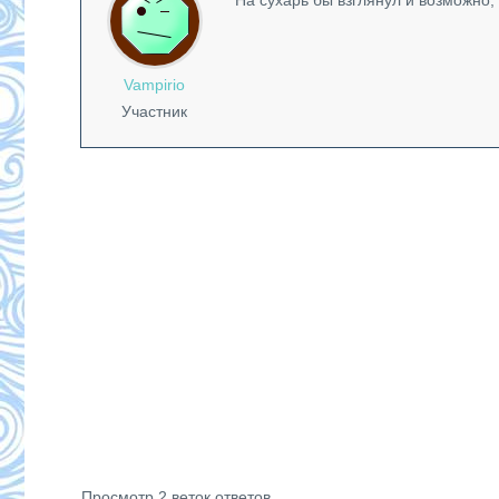
На сухарь бы взглянул и возможно
Vampirio
Участник
Просмотр 2 веток ответов