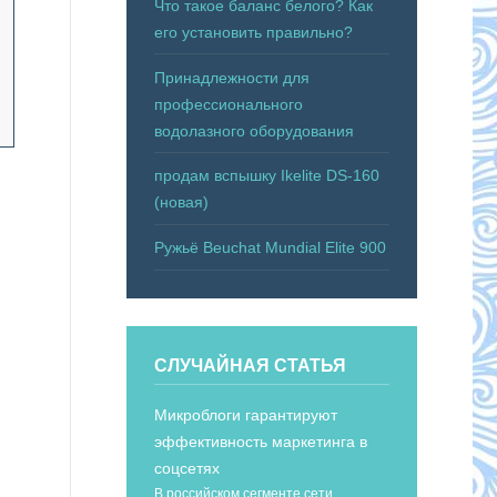
Что такое баланс белого? Как
его установить правильно?
Принадлежности для
профессионального
водолазного оборудования
продам вспышку Ikelite DS-160
(новая)
Ружьё Beuchat Mundial Elite 900
СЛУЧАЙНАЯ СТАТЬЯ
Микроблоги гарантируют
эффективность маркетинга в
соцсетях
В российском сегменте сети