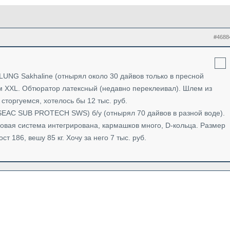
#4688
UNG Sakhaline (отнырял около 30 дайвов только в пресной
м XXL. Обтюратор латексный (недавно переклеивал). Шлем из
сторгуемся, хотелось бы 12 тыс. руб.
AC SUB PROTECH SWS) б/у (отнырял 70 дайвов в разной воде).
овая система интегрирована, кармашков много, D-кольца. Размер
ст 186, вешу 85 кг. Хочу за него 7 тыс. руб.