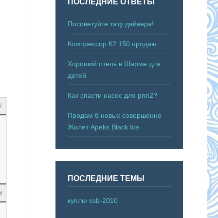
ПОСЛЕДНИЕ ОТВЕТЫ
Посоветуйте тату дайвера!
Компрессор К2 150 продаю
Хороший отель в Шарме для
детей
Как спасти насос для рпп2?
7
Продам 8 новых совершенно
Жилет Apeks Black Ice
ПОСЛЕДНИЕ ТЕМЫ
8
куплю ssb-2010