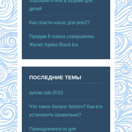
Хороший отель в Шарме для
детей
Как спасти насос для рпп2?
Продам 8 новых совершенно
Жилет Apeks Black Ice
ПОСЛЕДНИЕ ТЕМЫ
куплю ssb-2010
Что такое баланс белого? Как его
установить правильно?
Принадлежности для