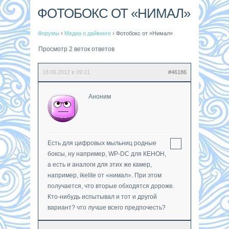
ФОТОБОКС ОТ «НИМАЛ»
Форумы
›
Медиа о дайвинге
›
Фотобокс от «Нимал»
Просмотр 2 веток ответов
18.06.2012 в 09:21
#46186
Аноним
Есть для цифровых мыльниц родные
боксы, ну например, WP-DC для КЕНОН,
а есть и аналоги для этих же камер,
например, ikelite от «нимал». При этом
получается, что вторые обходятся дороже.
Кто-нибудь испытывал и тот и другой
вариант? что лучше всего предпочесть?