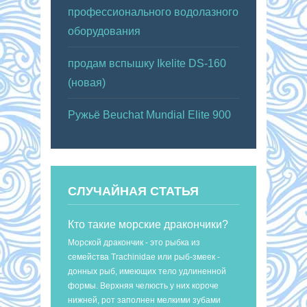
профессионального водолазного
оборудования
продам вспышку Ikelite DS-160
(новая)
Ружьё Beuchat Mundial Elite 900
СЛУЧАЙНАЯ СТАТЬЯ
Кто такие морские дракончики?
Морской дракончик - это рыбка из
семейства Trachinidae или рыб-змеек -
донных рыб, имеющих тело удлиненной
формы. Верхняя челюсть у них короче
нижней, рот заполнен мелкими зубами