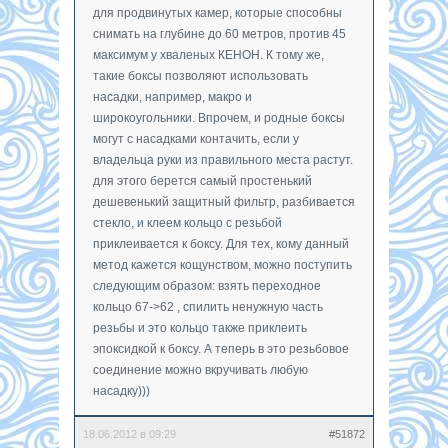
для продвинутых камер, которые способны
снимать на глубине до 60 метров, против 45
максимум у хваленых КЕНОН. К тому же,
такие боксы позволяют использовать
насадки, например, макро и
широкоугольники. Впрочем, и родные боксы
могут с насадками контачить, если у
владельца руки из правильного места растут.
для этого берется самый простенький
дешевенький защитный фильтр, разбивается
стекло, и клеем кольцо с резьбой
приклеивается к боксу. Для тех, кому данный
метод кажется кощунством, можно поступить
следующим образом: взять переходное
кольцо 67->62 , спилить ненужную часть
резьбы и это кольцо также приклеить
эпоксидкой к боксу. А теперь в это резьбовое
соединение можно вкручивать любую
насадку)))
18.06.2012 в 09:29
#51872