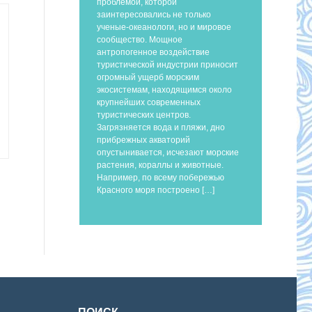
проблемой, которой
заинтересовались не только
ученые-океанологи, но и мировое
сообщество. Мощное
антропогенное воздействие
туристической индустрии приносит
огромный ущерб морским
экосистемам, находящимся около
крупнейших современных
туристических центров.
Загрязняется вода и пляжи, дно
прибрежных акваторий
опустынивается, исчезают морские
растения, кораллы и животные.
Например, по всему побережью
Красного моря построено […]
ПОИСК