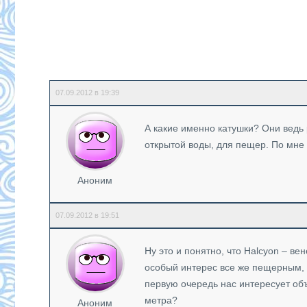
07.09.2012 в 19:39
А какие именно катушки? Они ведь 
открытой воды, для пещер. По мне 
Аноним
07.09.2012 в 19:51
Ну это и понятно, что Halcyon – ве
особый интерес все же пещерным, п
первую очередь нас интересует объ
метра?
Аноним