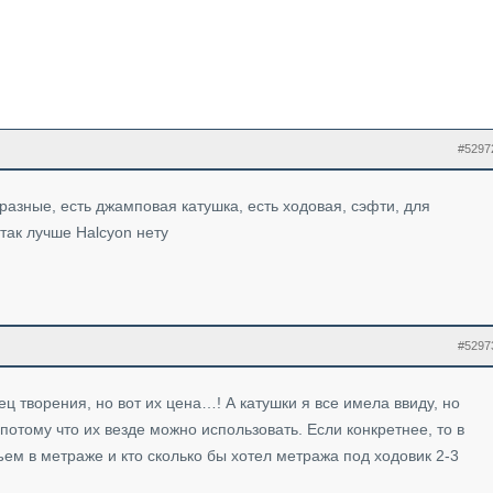
#5297
разные, есть джамповая катушка, есть ходовая, сэфти, для
так лучше Halcyon нету
#5297
нец творения, но вот их цена…! А катушки я все имела ввиду, но
отому что их везде можно использовать. Если конкретнее, то в
ем в метраже и кто сколько бы хотел метража под ходовик 2-3