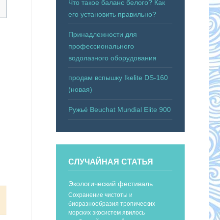
Что такое баланс белого? Как
его установить правильно?
Принадлежности для
профессионального
водолазного оборудования
продам вспышку Ikelite DS-160
(новая)
Ружьё Beuchat Mundial Elite 900
СЛУЧАЙНАЯ СТАТЬЯ
Экологический фестиваль
Сохранение чистоты и
биоразнообразия тропических
морских экосистем явилось