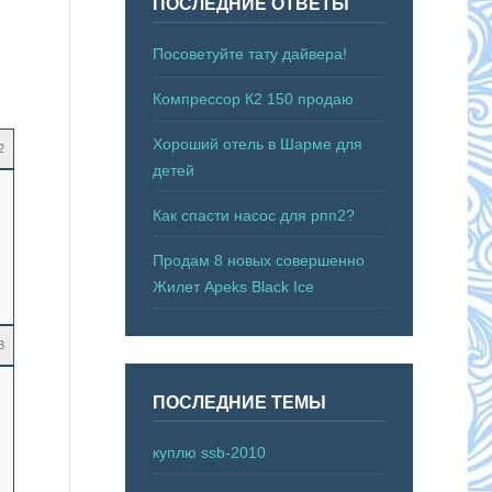
ПОСЛЕДНИЕ ОТВЕТЫ
Посоветуйте тату дайвера!
Компрессор К2 150 продаю
Хороший отель в Шарме для
2
детей
Как спасти насос для рпп2?
Продам 8 новых совершенно
Жилет Apeks Black Ice
3
ПОСЛЕДНИЕ ТЕМЫ
куплю ssb-2010