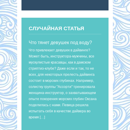
СЛУЧАЙНАЯ СТАТЬЯ
Что тянет девушек под воду?
Что привлекает девушек в дайвинге?
Может быть, инструктора-мужчины, все
мускулистые красавцы, как в дамском
стриптиз-клубе? Даже если и так, то не
всех, для некоторых прелесть дайвинга
состоит в морских глубинах. Например,
солистку группы "Ассорти" тренировала
женщина-инструктор, о захватывающем
опыте покорения морских глубин Оксана
поделилась с нами. Певица решила
испытать себя в качестве дайвера во
время […]