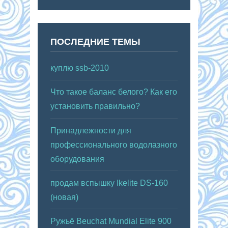
ПОСЛЕДНИЕ ТЕМЫ
куплю ssb-2010
Что такое баланс белого? Как его
установить правильно?
Принадлежности для
профессионального водолазного
оборудования
продам вспышку Ikelite DS-160
(новая)
Ружьё Beuchat Mundial Elite 900