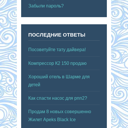
Забыли пароль?
ПОСЛЕДНИЕ ОТВЕТЫ
Посоветуйте тату дайвера!
Компрессор К2 150 продаю
Хороший отель в Шарме для
детей
Как спасти насос для рпп2?
Продам 8 новых совершенно
Жилет Apeks Black Ice