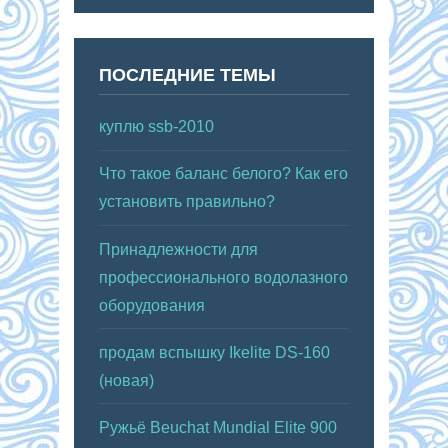
ПОСЛЕДНИЕ ТЕМЫ
куплю ssb-2010
Что такое баланс белого? Как его
установить правильно?
Принадлежности для
профессионального водолазного
оборудования
продам вспышку Ikelite DS-160
(новая)
Ружьё Beuchat Mundial Elite 900