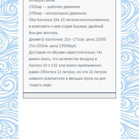
полиуретаном.
232бар — рабочее давление
376бар – контрольное давление.
Оба баллона 10и 15 литров непользованные,
в комплекте к ним отдам башмак, двойной
йок-дин вентиль.
Диаметр баллонов: 10л -171см, цена 12000
15л-203см. цена 13500руб.
Доставлю по Москве самостоятельно. Но
важно знать, что количество воздуха в
баллон 10 л 232 атм mares приближенно
равен 200атм в 12 литрах, но эти 10 литров
намного компактнее и меньше груза на дно
тащить надо.