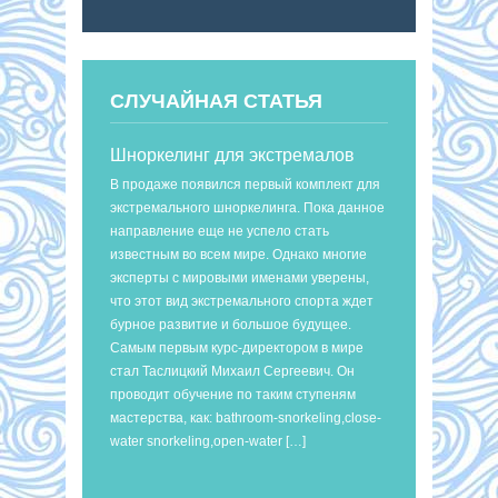
СЛУЧАЙНАЯ СТАТЬЯ
Шноркелинг для экстремалов
В продаже появился первый комплект для
экстремального шноркелинга. Пока данное
направление еще не успело стать
известным во всем мире. Однако многие
эксперты с мировыми именами уверены,
что этот вид экстремального спорта ждет
бурное развитие и большое будущее.
Самым первым курс-директором в мире
стал Таслицкий Михаил Сергеевич. Он
проводит обучение по таким ступеням
мастерства, как: bathroom-snorkeling,close-
water snorkeling,open-water […]