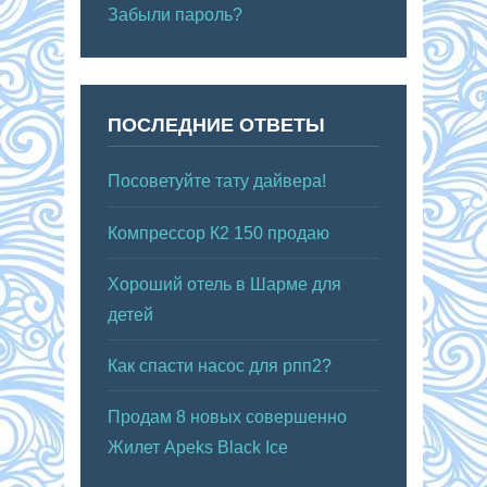
Забыли пароль?
ПОСЛЕДНИЕ ОТВЕТЫ
Посоветуйте тату дайвера!
Компрессор К2 150 продаю
Хороший отель в Шарме для
детей
Как спасти насос для рпп2?
Продам 8 новых совершенно
Жилет Apeks Black Ice