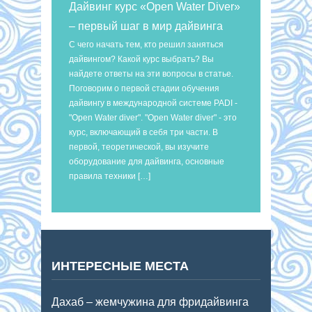
Дайвинг курс «Open Water Diver»
– первый шаг в мир дайвинга
С чего начать тем, кто решил заняться
дайвингом? Какой курс выбрать? Вы
найдете ответы на эти вопросы в статье.
Поговорим о первой стадии обучения
дайвингу в международной системе PADI -
"Open Water diver". "Open Water diver" - это
курс, включающий в себя три части. В
первой, теоретической, вы изучите
оборудование для дайвинга, основные
правила техники […]
ИНТЕРЕСНЫЕ МЕСТА
Дахаб – жемчужина для фридайвинга