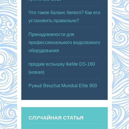
Что такое баланс белого? Как его
установить правильно?
Принадлежности для
профессионального водолазного
оборудования
продам вспышку Ikelite DS-160
(новая)
Ружьё Beuchat Mundial Elite 900
СЛУЧАЙНАЯ СТАТЬЯ