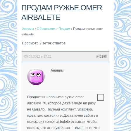
ПРОДАМ РУЖЬЕ OMER
AIRBALETE
Форумы
›
Объявления
›
Продам
›
Продам ружье omer
airbalete
Просмотр 2 веток ответов
09.02.2012 в 17:21
#45198
Аноним
Продается новенькое ружье omer
airbalete 70, которое даже в воде ни разу
не бывало. Полный комплект, упаковка,
идеально состояние. Достаточно забить в
поисковик «omer airbalete отзывы», чтобы
понять, что это ружьишко — именно то, что