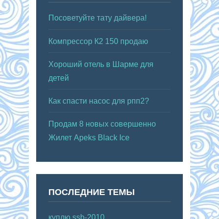
Посоветуйте тату дайвера!
Компрессор К2 150 продаю
Хороший отель в Шарме для
детей
Как спасти насос для рпп2?
Продам 8 новых совершенно
Жилет Apeks Black Ice
ПОСЛЕДНИЕ ТЕМЫ
куплю ssb-2010