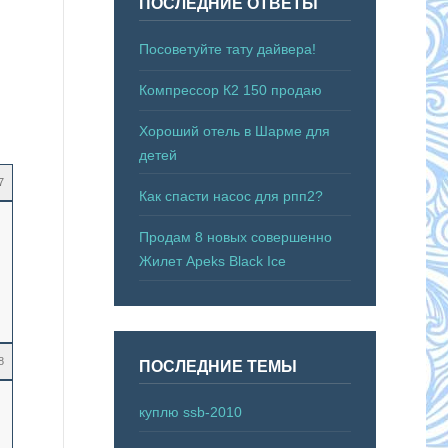
ПОСЛЕДНИЕ ОТВЕТЫ
Посоветуйте тату дайвера!
Компрессор К2 150 продаю
Хороший отель в Шарме для
детей
7
Как спасти насос для рпп2?
Продам 8 новых совершенно
Жилет Apeks Black Ice
8
ПОСЛЕДНИЕ ТЕМЫ
куплю ssb-2010