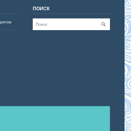
ПОИСК
кретов