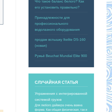
Что такое баланс белого? Как
его установить правильно?
Принадлежности для
профессионального
водолазного оборудования
продам вспышку Ikelite DS-160
(новая)
Ружьё Beuchat Mundial Elite 900
СЛУЧАЙНАЯ СТАТЬЯ
Упражнения с интегрированной
системой грузов
Для любого дайвера очень важна
форма. Как общая физическая, так и