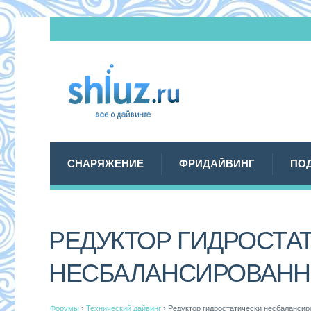
СНАРЯЖЕНИЕ
ФРИДАЙВИНГ
ПО
РЕДУКТОР ГИДРОСТА
НЕСБАЛАНСИРОВАН
Форумы
›
Технический дайвинг
›
Редуктор гидростатически несбаланси