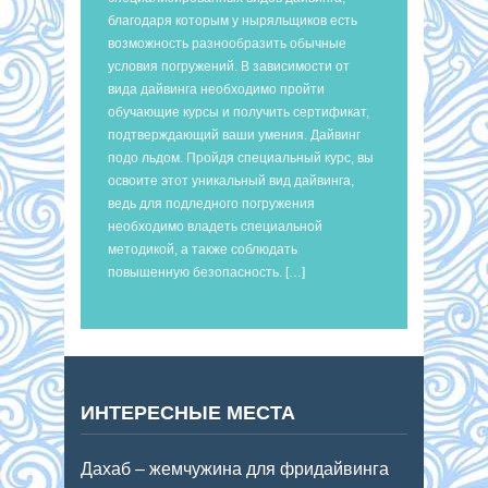
благодаря которым у ныряльщиков есть
возможность разнообразить обычные
условия погружений. В зависимости от
вида дайвинга необходимо пройти
обучающие курсы и получить сертификат,
подтверждающий ваши умения. Дайвинг
подо льдом. Пройдя специальный курс, вы
освоите этот уникальный вид дайвинга,
ведь для подледного погружения
необходимо владеть специальной
методикой, а также соблюдать
повышенную безопасность. […]
ИНТЕРЕСНЫЕ МЕСТА
Дахаб – жемчужина для фридайвинга