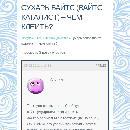
СУХАРЬ ВАЙТС (ВАЙТС
КАТАЛИСТ) – ЧЕМ
КЛЕИТЬ?
Форумы
›
Технический дайвинг
›
Сухарь вайтс (вайтс
каталист) – чем клеить?
Просмотр 3 веток ответов
05.02.2012 в 18:32
#45113
Аноним
Так глупо все вышло… Свой сухарь
вайтс умудрился продырявить.
Застегивал молнию в костюме (не на себе),
слишком много усилий приложил и зажал