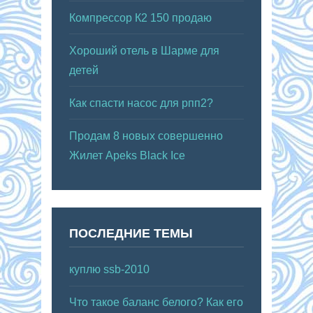
Компрессор К2 150 продаю
Хороший отель в Шарме для
детей
Как спасти насос для рпп2?
Продам 8 новых совершенно
Жилет Apeks Black Ice
ПОСЛЕДНИЕ ТЕМЫ
куплю ssb-2010
Что такое баланс белого? Как его