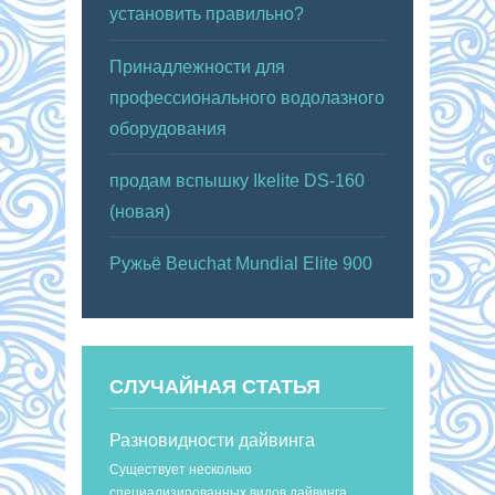
установить правильно?
Принадлежности для
профессионального водолазного
оборудования
продам вспышку Ikelite DS-160
(новая)
Ружьё Beuchat Mundial Elite 900
СЛУЧАЙНАЯ СТАТЬЯ
Разновидности дайвинга
Существует несколько
специализированных видов дайвинга,