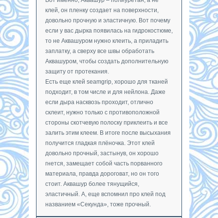
клей, он пленку создает на поверхности,
довольно прочную и эластичную. Вот почему
если у вас дырка появилась на гидрокостюме,
то не Аквашуром нужно клеить, а приладить
заплатку, а сверху все швы обработать
Аквашуром, чтобы создать дополнительную
защиту от протекания.
Есть еще клей seamgrip, хорошо для тканей
подходит, в том числе и для нейлона. Даже
если дыра насквозь проходит, отлично
склеит, нужно только с противоположной
стороны скотчевую полоску приклеить и все
залить этим клеем. В итоге после высыхания
получится гладкая плёночка. Этот клей
довольно прочный, застынув, он хорошо
гнется, замещает собой часть порванного
материала, правда дороговат, но он того
стоит. Аквашур более тянущийся,
эластичный. А, еще вспомнил про клей под
названием «Секунда», тоже прочный.