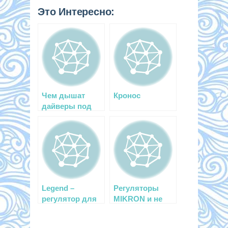
Это Интересно:
Чем дышат
Кронос
дайверы под
водой?
Legend –
Регуляторы
регулятор для
MIKRON и не
больших
только
глубин