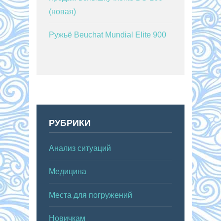
(новая)
Ружьё Beuchat Mundial Elite 900
РУБРИКИ
Анализ ситуаций
Медицина
Места для погружений
Новичкам