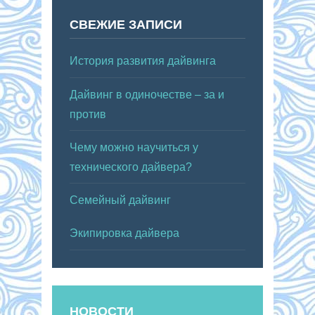
СВЕЖИЕ ЗАПИСИ
История развития дайвинга
Дайвинг в одиночестве – за и
против
Чему можно научиться у
технического дайвера?
Семейный дайвинг
Экипировка дайвера
НОВОСТИ