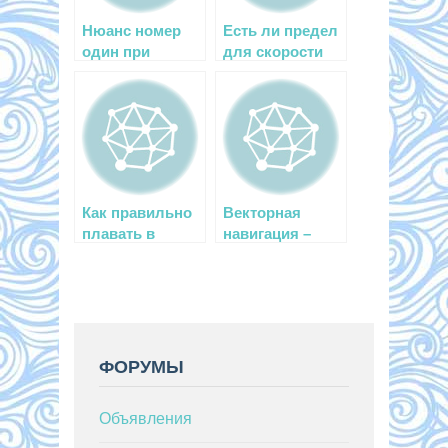
Нюанс номер
Есть ли предел
один при
для скорости
погружениях –
погружения?
обтекаемость!
Как правильно
Векторная
плавать в
навигация –
зарослях
знание
ламинарии
настоящего
дайвера
ФОРУМЫ
Объявления