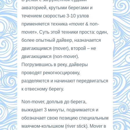
акваторией, крутыми берегами и
течением скоростью 3-10 узлов
применяется техника «mover & non-
mover». Суть этой техники проста: один,
более опытный дайвер, назначается
двигающимся (mover), второй – не
двигающимся (non-mover).
Погрузившись в реку, дайверы
проводят рекогносцировку,
разделяются и начинают передвигаться
к отвесному берегу.
Non-mover, доплыв до берега,
выжидает 3 минуты, поднимается и
обозначает свою позицию специальным
маячком-колышком (river stick). Mover в