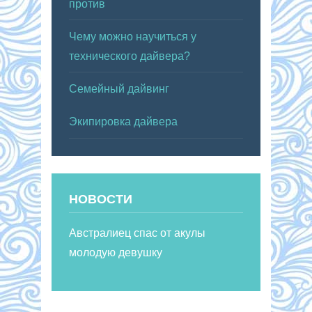
против
Чему можно научиться у
технического дайвера?
Семейный дайвинг
Экипировка дайвера
НОВОСТИ
Австралиец спас от акулы
молодую девушку