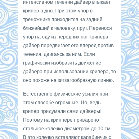
интенсивном течении дайвер втыкает
крипер в дно. При этом упор в
треножнике приходится на задний,
ближайший к человеку, прут. Перенося
упор на оду из передних ног крипера,
дайвер передвигает его вперед против
течения, двигаясь за ним. Если
графически изобразить движение
дайвера при использовании крипера, то
оно похоже на зигзагообразную линию.
Естественно физические усилия при
этом способе огромные. Но, ведь
крипер придумали сами дайверы!
Поэтому на криппере приварено
стальное колечко диаметром до 10 см.
В это колечко вставляют карабинчик с